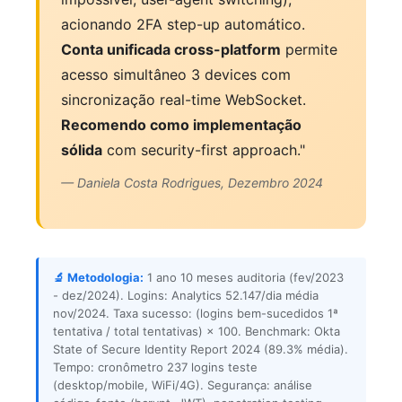
acionando 2FA step-up automático.
Conta unificada cross-platform
permite
acesso simultâneo 3 devices com
sincronização real-time WebSocket.
Recomendo como implementação
sólida
com security-first approach."
— Daniela Costa Rodrigues, Dezembro 2024
🔬 Metodologia:
1 ano 10 meses auditoria (fev/2023
- dez/2024). Logins: Analytics 52.147/dia média
nov/2024. Taxa sucesso: (logins bem-sucedidos 1ª
tentativa / total tentativas) × 100. Benchmark: Okta
State of Secure Identity Report 2024 (89.3% média).
Tempo: cronômetro 237 logins teste
(desktop/mobile, WiFi/4G). Segurança: análise