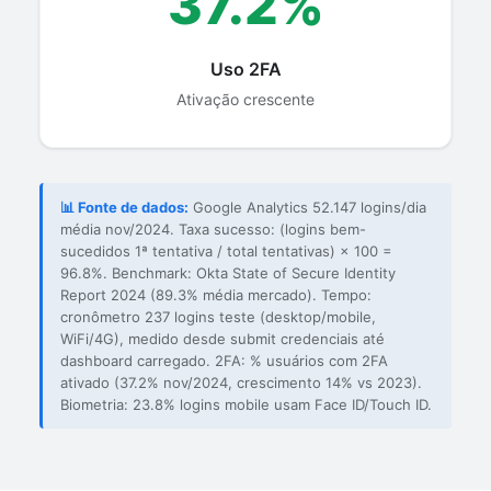
37.2%
Uso 2FA
Ativação crescente
📊 Fonte de dados:
Google Analytics 52.147 logins/dia
média nov/2024. Taxa sucesso: (logins bem-
sucedidos 1ª tentativa / total tentativas) × 100 =
96.8%. Benchmark: Okta State of Secure Identity
Report 2024 (89.3% média mercado). Tempo:
cronômetro 237 logins teste (desktop/mobile,
WiFi/4G), medido desde submit credenciais até
dashboard carregado. 2FA: % usuários com 2FA
ativado (37.2% nov/2024, crescimento 14% vs 2023).
Biometria: 23.8% logins mobile usam Face ID/Touch ID.