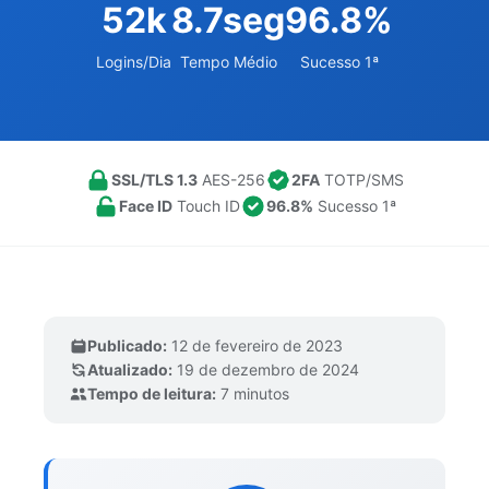
52k
8.7seg
96.8%
Logins/Dia
Tempo Médio
Sucesso 1ª
SSL/TLS 1.3
AES-256
2FA
TOTP/SMS
Face ID
Touch ID
96.8%
Sucesso 1ª
Publicado:
12 de fevereiro de 2023
Atualizado:
19 de dezembro de 2024
Tempo de leitura:
7 minutos