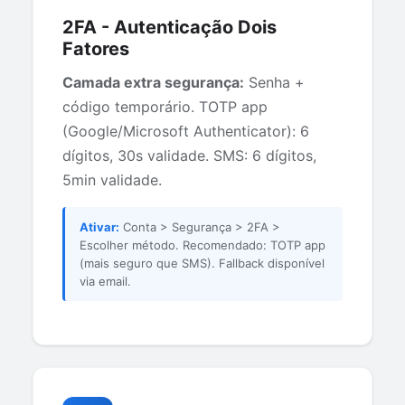
2FA - Autenticação Dois
Fatores
Camada extra segurança:
Senha +
código temporário. TOTP app
(Google/Microsoft Authenticator): 6
dígitos, 30s validade. SMS: 6 dígitos,
5min validade.
Ativar:
Conta > Segurança > 2FA >
Escolher método. Recomendado: TOTP app
(mais seguro que SMS). Fallback disponível
via email.