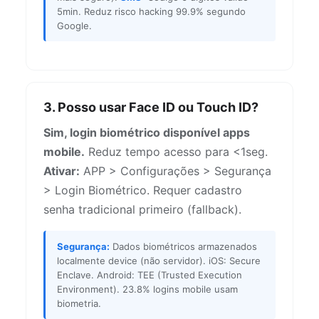
5min. Reduz risco hacking 99.9% segundo
Google.
3. Posso usar Face ID ou Touch ID?
Sim, login biométrico disponível apps
mobile.
Reduz tempo acesso para <1seg.
Ativar:
APP > Configurações > Segurança
> Login Biométrico. Requer cadastro
senha tradicional primeiro (fallback).
Segurança:
Dados biométricos armazenados
localmente device (não servidor). iOS: Secure
Enclave. Android: TEE (Trusted Execution
Environment). 23.8% logins mobile usam
biometria.