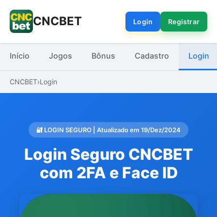
Pular para o conteúdo principal
CNCBET
Login
Registrar
Início
Jogos
Bônus
Cadastro
Login
CNCBET
›
Login
🔐 LOGIN SEGURO | Atualizado em 19/Dez/2024
Login Seguro CNCBET
com 2FA e Face ID