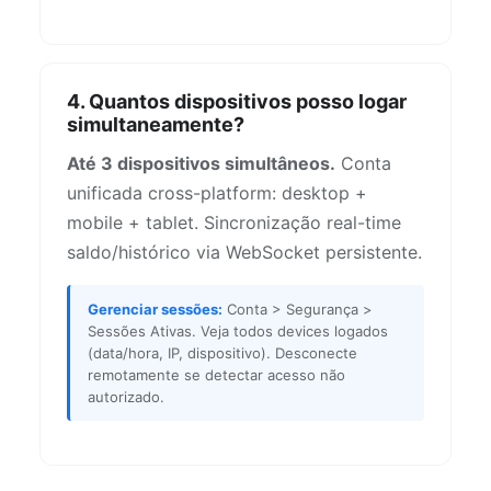
4. Quantos dispositivos posso logar
simultaneamente?
Até 3 dispositivos simultâneos.
Conta
unificada cross-platform: desktop +
mobile + tablet. Sincronização real-time
saldo/histórico via WebSocket persistente.
Gerenciar sessões:
Conta > Segurança >
Sessões Ativas. Veja todos devices logados
(data/hora, IP, dispositivo). Desconecte
remotamente se detectar acesso não
autorizado.