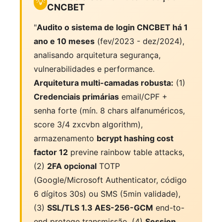
💡
CNCBET
"
Audito o sistema de login CNCBET há 1
ano e 10 meses
(fev/2023 - dez/2024),
analisando arquitetura segurança,
vulnerabilidades e performance.
Arquitetura multi-camadas robusta:
(1)
Credenciais primárias
email/CPF +
senha forte (mín. 8 chars alfanuméricos,
score 3/4 zxcvbn algorithm),
armazenamento
bcrypt hashing cost
factor 12
previne rainbow table attacks,
(2)
2FA opcional
TOTP
(Google/Microsoft Authenticator, código
6 dígitos 30s) ou SMS (5min validade),
(3)
SSL/TLS 1.3 AES-256-GCM
end-to-
end protege transmissão, (4)
Session