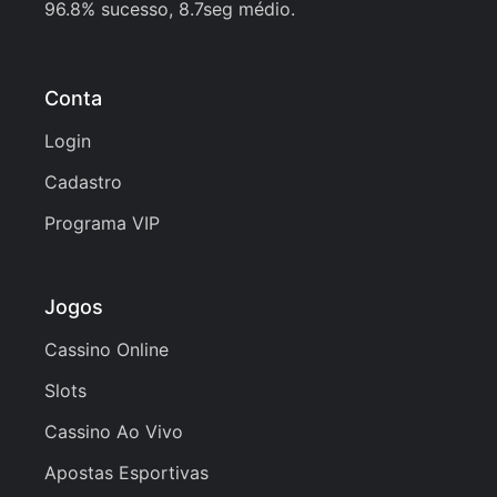
96.8% sucesso, 8.7seg médio.
Conta
Login
Cadastro
Programa VIP
Jogos
Cassino Online
Slots
Cassino Ao Vivo
Apostas Esportivas