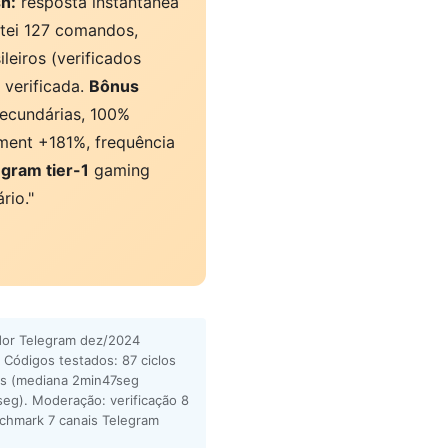
h:
resposta instantânea
estei 127 comandos,
eiros (verificados
 verificada.
Bônus
ecundárias, 100%
ent +181%, frequência
gram tier-1
gaming
rio."
dor Telegram dez/2024
 Códigos testados: 87 ciclos
mps (mediana 2min47seg
seg). Moderação: verificação 8
nchmark 7 canais Telegram