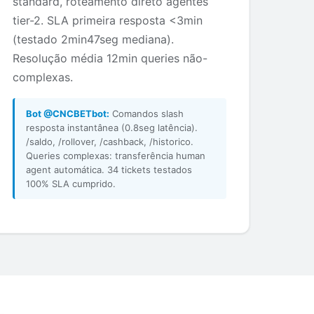
standard, roteamento direto agentes
tier-2. SLA primeira resposta <3min
(testado 2min47seg mediana).
Resolução média 12min queries não-
complexas.
Bot @CNCBETbot:
Comandos slash
resposta instantânea (0.8seg latência).
/saldo, /rollover, /cashback, /historico.
Queries complexas: transferência human
agent automática. 34 tickets testados
100% SLA cumprido.