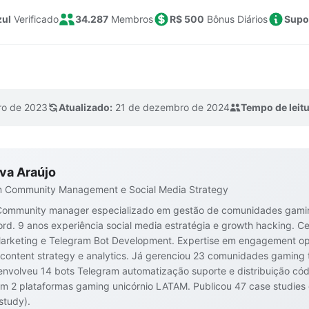
zul
Verificado
34.287
Membros
R$ 500
Bônus Diários
Supo
ro de 2023
Atualizado:
21 de dezembro de 2024
Tempo de leitu
lva Araújo
em Community Management e Social Media Strategy
ommunity manager especializado em gestão de comunidades gamin
rd. 9 anos experiência social media estratégia e growth hacking. Ce
Marketing e Telegram Bot Development. Expertise em engagement op
content strategy e analytics. Já gerenciou 23 comunidades gaming 
nvolveu 14 bots Telegram automatização suporte e distribuição có
 2 plataformas gaming unicórnio LATAM. Publicou 47 case studies
study).