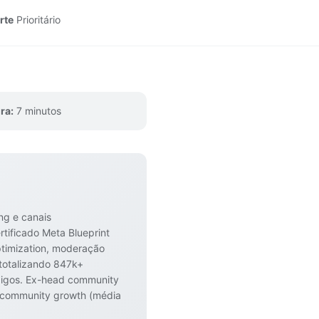
rte
Prioritário
ra:
7 minutos
g e canais
rtificado Meta Blueprint
timization, moderação
totalizando 847k+
digos. Ex-head community
 community growth (média