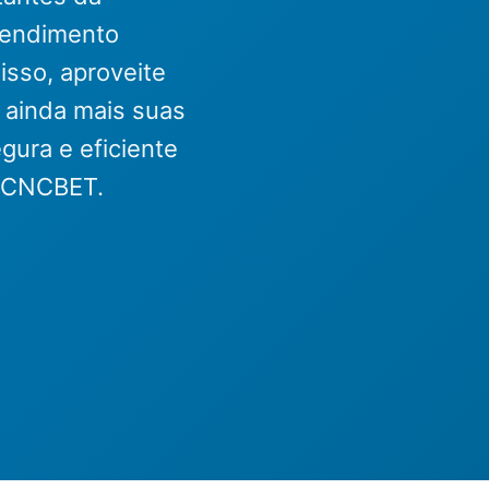
tendimento
isso, aproveite
 ainda mais suas
gura e eficiente
a CNCBET.