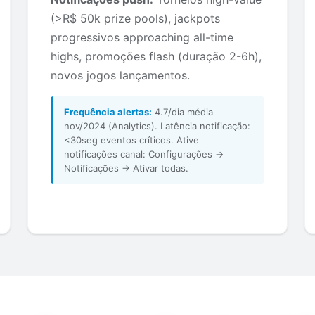
(>R$ 50k prize pools), jackpots
progressivos approaching all-time
highs, promoções flash (duração 2-6h),
novos jogos lançamentos.
Frequência alertas:
4.7/dia média
nov/2024 (Analytics). Latência notificação:
<30seg eventos críticos. Ative
notificações canal: Configurações →
Notificações → Ativar todas.