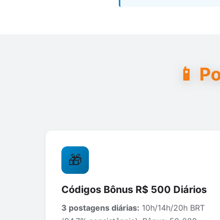
📱 P
🎁
Códigos Bônus R$ 500 Diários
3 postagens diárias:
10h/14h/20h BRT